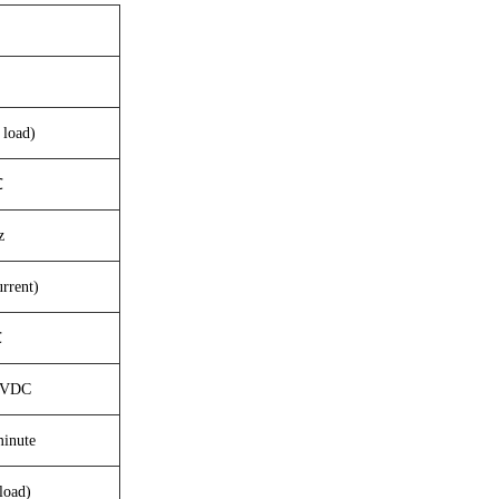
 load)
℃
z
rrent)
℃
0VDC
inute
load)