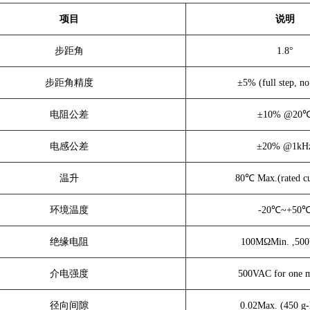
项目
说明
步距角
1.8°
步距角精度
±
5% (full step, no
电阻公差
±10% @20
电感公差
±
20%
@1kH
温升
80℃ Max.(rated cu
环境温度
-2
0
℃~+50
绝缘电阻
100M
Ω
Min. ,50
介电强度
500VAC for one m
径向间隙
0.02Max. (450 g-