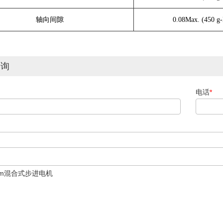
轴向间隙
0.08Max. (450 g-
咨询
电话
*