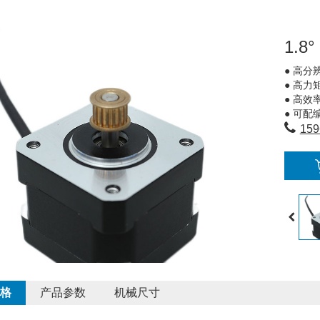
1.
● 高分
● 高力
● 高效
● 可
159
格
产品参数
机械尺寸